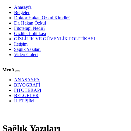
İçeriğe
Anasayfa
Atla
Belgeler
Doktor Hakan Özkul Kimdir?
Dr. Hakan Özkul
Fitoterapi Nedir?
Gizlilik Politikası
GİZLİLİK VE GÜVENLİK POLİTİKASI
İletişim
Sağlık Yazıları
Video Galeri
Menü
ANASAYFA
BİYOGRAFİ
FİTOTERAPİ
BELGELER
İLETİŞİM
Sağlık Yazıları